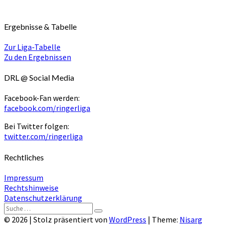
Ergebnisse & Tabelle
Zur Liga-Tabelle
Zu den Ergebnissen
DRL @ Social Media
Facebook-Fan werden:
facebook.com/ringerliga
Bei Twitter folgen:
twitter.com/ringerliga
Rechtliches
Impressum
Rechtshinweise
Datenschutzerklärung
Suche
Suchen
nach:
© 2026
|
Stolz präsentiert von
WordPress
|
Theme:
Nisarg