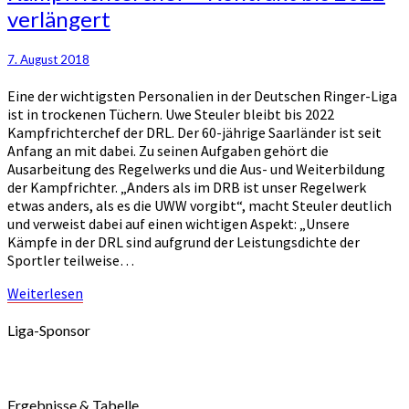
verlängert
DRL-
Kampfrichterchef
–
7. August 2018
Kontrakt
bis
Eine der wichtigsten Personalien in der Deutschen Ringer-Liga
2022
ist in trockenen Tüchern. Uwe Steuler bleibt bis 2022
verlängert
Kampfrichterchef der DRL. Der 60-jährige Saarländer ist seit
Anfang an mit dabei. Zu seinen Aufgaben gehört die
Ausarbeitung des Regelwerks und die Aus- und Weiterbildung
der Kampfrichter. „Anders als im DRB ist unser Regelwerk
etwas anders, als es die UWW vorgibt“, macht Steuler deutlich
und verweist dabei auf einen wichtigen Aspekt: „Unsere
Kämpfe in der DRL sind aufgrund der Leistungsdichte der
Sportler teilweise…
Weiterlesen
Weiterlesen
Liga-Sponsor
Ergebnisse & Tabelle