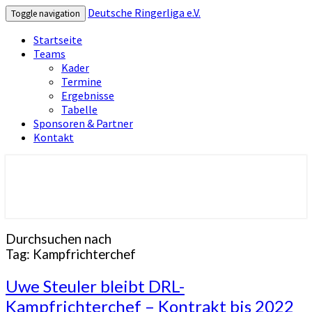
Deutsche Ringerliga e.V.
Toggle navigation
Startseite
Teams
Kader
Termine
Ergebnisse
Tabelle
Sponsoren & Partner
Kontakt
Deutsche Ringerliga e.V.
Durchsuchen nach
Tag:
Kampfrichterchef
Uwe
Uwe Steuler bleibt DRL-
Steuler
Kampfrichterchef – Kontrakt bis 2022
bleibt