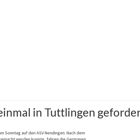
inmal in Tuttlingen geforde
 am Sonntag auf den ASV Nendingen. Nach dem
 gemacht werden konnte, fahren die Germanen