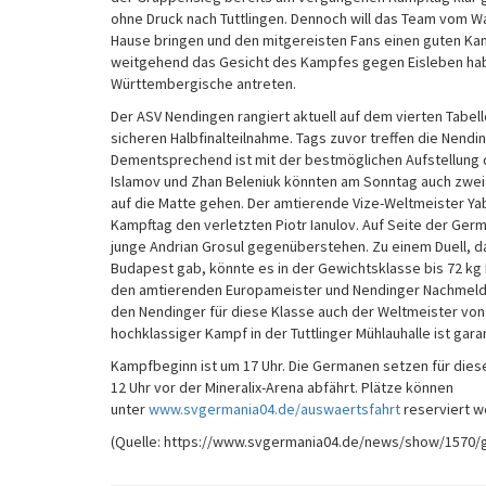
Tuttlingen
ohne Druck nach Tuttlingen. Dennoch will das Team vom W
gefordert
Hause bringen und den mitgereisten Fans einen guten Kamp
weitgehend das Gesicht des Kampfes gegen Eisleben habe
Württembergische antreten.
Der ASV Nendingen rangiert aktuell auf dem vierten Tabel
sicheren Halbfinalteilnahme. Tags zuvor treffen die Nendin
Dementsprechend ist mit der bestmöglichen Aufstellung 
Islamov und Zhan Beleniuk könnten am Sonntag auch zwei
auf die Matte gehen. Der amtierende Vize-Weltmeister Y
Kampftag den verletzten Piotr Ianulov. Auf Seite der Ger
junge Andrian Grosul gegenüberstehen. Zu einem Duell, d
Budapest gab, könnte es in der Gewichtsklasse bis 72 kg 
den amtierenden Europameister und Nendinger Nachmeldun
den Nendinger für diese Klasse auch der Weltmeister von 2
hochklassiger Kampf in der Tuttlinger Mühlauhalle ist garan
Kampfbeginn ist um 17 Uhr. Die Germanen setzen für dies
12 Uhr vor der Mineralix-Arena abfährt. Plätze können
unter
www.svgermania04.de/auswaertsfahrt
reserviert w
(Quelle: https://www.svgermania04.de/news/show/1570/