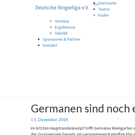
Startseite
Deutsche Ringerliga e.V.
Toggle
Deutsche Ringerliga e.V.
Teams
navigation
Kader
Termine
Ergebnisse
Tabelle
Sponsoren & Partner
Kontakt
Germanen sind noch e
Germanen
sind
noch
5. Dezember 2018
einmal
Im letzten Hauptrundenkampf trifft Germania Weingarten
in
der Gruppensieg bereits am vergangenen Kampftag klar