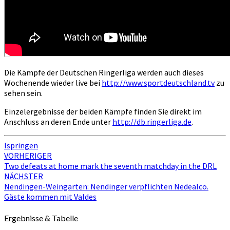
Die Kämpfe der Deutschen Ringerliga werden auch dieses
Wochenende wieder live bei
http://www.sportdeutschland.tv
zu
sehen sein.
Einzelergebnisse der beiden Kämpfe finden Sie direkt im
Anschluss an deren Ende unter
http://db.ringerliga.de
.
Ispringen
Beitragsnavigation
VORHERIGER
Two defeats at home mark the seventh matchday in the DRL
NÄCHSTER
Nendingen-Weingarten: Nendinger verpflichten Nedealco.
Gäste kommen mit Valdes
Ergebnisse & Tabelle