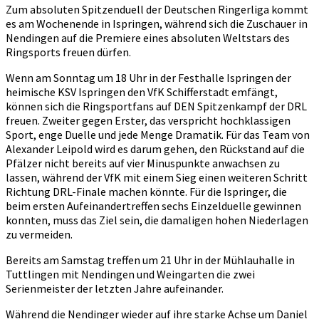
Zum absoluten Spitzenduell der Deutschen Ringerliga kommt
DRL-
es am Wochenende in Ispringen, während sich die Zuschauer in
Premiere
Nendingen auf die Premiere eines absoluten Weltstars des
Ringsports freuen dürfen.
Wenn am Sonntag um 18 Uhr in der Festhalle Ispringen der
heimische KSV Ispringen den VfK Schifferstadt emfängt,
können sich die Ringsportfans auf DEN Spitzenkampf der DRL
freuen. Zweiter gegen Erster, das verspricht hochklassigen
Sport, enge Duelle und jede Menge Dramatik. Für das Team von
Alexander Leipold wird es darum gehen, den Rückstand auf die
Pfälzer nicht bereits auf vier Minuspunkte anwachsen zu
lassen, während der VfK mit einem Sieg einen weiteren Schritt
Richtung DRL-Finale machen könnte. Für die Ispringer, die
beim ersten Aufeinandertreffen sechs Einzelduelle gewinnen
konnten, muss das Ziel sein, die damaligen hohen Niederlagen
zu vermeiden.
Bereits am Samstag treffen um 21 Uhr in der Mühlauhalle in
Tuttlingen mit Nendingen und Weingarten die zwei
Serienmeister der letzten Jahre aufeinander.
Während die Nendinger wieder auf ihre starke Achse um Daniel