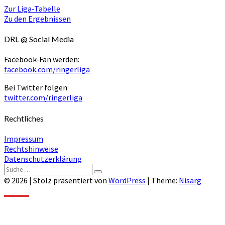
Zur Liga-Tabelle
Zu den Ergebnissen
DRL @ Social Media
Facebook-Fan werden:
facebook.com/ringerliga
Bei Twitter folgen:
twitter.com/ringerliga
Rechtliches
Impressum
Rechtshinweise
Datenschutzerklärung
Suche
Suchen
nach:
© 2026
|
Stolz präsentiert von
WordPress
|
Theme:
Nisarg