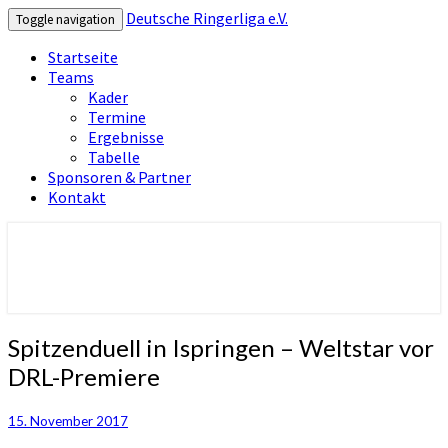
Deutsche Ringerliga e.V.
Toggle navigation
Startseite
Teams
Kader
Termine
Ergebnisse
Tabelle
Sponsoren & Partner
Kontakt
Deutsche Ringerliga e.V.
Spitzenduell
Spitzenduell in Ispringen – Weltstar vor
in
DRL-Premiere
Ispringen
–
Weltstar
15. November 2017
vor