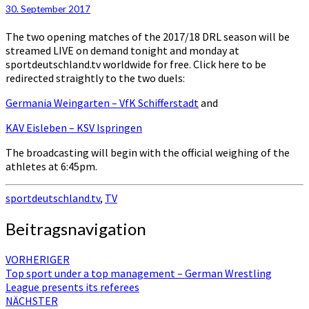
30. September 2017
The two opening matches of the 2017/18 DRL season will be
streamed LIVE on demand tonight and monday at
sportdeutschland.tv worldwide for free. Click here to be
redirected straightly to the two duels:
Germania Weingarten – VfK Schifferstadt
and
KAV Eisleben – KSV Ispringen
The broadcasting will begin with the official weighing of the
athletes at 6:45pm.
sportdeutschland.tv
,
TV
Beitragsnavigation
VORHERIGER
Top sport under a top management – German Wrestling
League presents its referees
NÄCHSTER