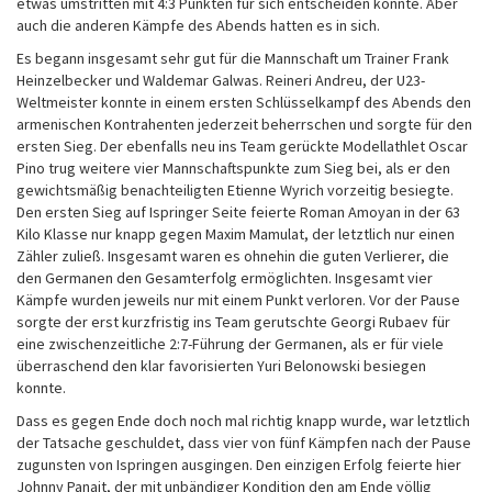
etwas umstritten mit 4:3 Punkten für sich entscheiden konnte. Aber
auch die anderen Kämpfe des Abends hatten es in sich.
Es begann insgesamt sehr gut für die Mannschaft um Trainer Frank
Heinzelbecker und Waldemar Galwas. Reineri Andreu, der U23-
Weltmeister konnte in einem ersten Schlüsselkampf des Abends den
armenischen Kontrahenten jederzeit beherrschen und sorgte für den
ersten Sieg. Der ebenfalls neu ins Team gerückte Modellathlet Oscar
Pino trug weitere vier Mannschaftspunkte zum Sieg bei, als er den
gewichtsmäßig benachteiligten Etienne Wyrich vorzeitig besiegte.
Den ersten Sieg auf Ispringer Seite feierte Roman Amoyan in der 63
Kilo Klasse nur knapp gegen Maxim Mamulat, der letztlich nur einen
Zähler zuließ. Insgesamt waren es ohnehin die guten Verlierer, die
den Germanen den Gesamterfolg ermöglichten. Insgesamt vier
Kämpfe wurden jeweils nur mit einem Punkt verloren. Vor der Pause
sorgte der erst kurzfristig ins Team gerutschte Georgi Rubaev für
eine zwischenzeitliche 2:7-Führung der Germanen, als er für viele
überraschend den klar favorisierten Yuri Belonowski besiegen
konnte.
Dass es gegen Ende doch noch mal richtig knapp wurde, war letztlich
der Tatsache geschuldet, dass vier von fünf Kämpfen nach der Pause
zugunsten von Ispringen ausgingen. Den einzigen Erfolg feierte hier
Johnny Panait, der mit unbändiger Kondition den am Ende völlig