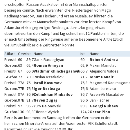
erschöpften Russen Assakalov mit drei Mannschaftspunkten
besiegen konnte. Nach erwähnten drei Niederlagen von Mago
Kadimagomedov, Jan Fischer und Arsen Musalaliev führten die
Germanen mit vier Mannschaftspunkten vor dem letzten Kampf von
Adam Juretzko gegen Igor Besleaga. Juretzko ging etwas
übermotiviert in den Kampf und lag schnell mit 12 Punkten hinten, die
er nach Umstellung der Ringweise auf eine besonnenere Art letztlich
viel umjubelt über die Zeit retten konnte.
Stilart
Gew.
Ist
Name
Ist
Name
Freistil
60
59,7
Garik Barseghyan
60
Reineri Andreu
Gr.-röm.
63
62,4
Roman Amoyan
62,9
Maxim Mamulat
Freistil
67
66,9
Vladimir Khinchegashvili
66,7
Alejandro Valdes
Gr.-röm.
72
70,3
Ruslan Assakalov
71,7
Ionut Panait
Freistil
77A
76
Israil Kasumov
76,8
Magomed Kadimagom
Gr.-röm.
77B
76,8
Igor Besleaga
76,6
Adam Juretzko
Freistil
87A
86,9
Zelimkhan Minkailov
86,7
Arsen-Ali Musalaliev
Gr.-röm.
87B
81,7
Neven Zugaj
86,6
Jan Fischer
Freistil
97
96,7
Yury Belonovski
89,8
Georgi Rubaev
Gr.-röm.
130
98,3
Etienne Wyrich
124,2
Oscar Pino
Bereits am kommenden Samstag treffen die Germanen in der
heimischen Mineralix-Arena auf den Vizemeister VfK Schifferstadt.
Kampfbeginn ist wie gewohnt 19.30 Uhr.