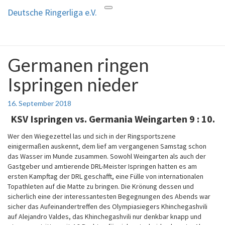
Deutsche Ringerliga e.V.
Toggle
Deutsche Ringerliga e.V.
navigation
Germanen ringen
Germanen
ringen
Ispringen nieder
Ispringen
nieder
16. September 2018
KSV Ispringen vs. Germania Weingarten
9 : 10.
Wer den Wiegezettel las und sich in der Ringsportszene
einigermaßen auskennt, dem lief am vergangenen Samstag schon
das Wasser im Munde zusammen. Sowohl Weingarten als auch der
Gastgeber und amtierende DRL-Meister Ispringen hatten es am
ersten Kampftag der DRL geschafft, eine Fülle von internationalen
Topathleten auf die Matte zu bringen. Die Krönung dessen und
sicherlich eine der interessantesten Begegnungen des Abends war
sicher das Aufeinandertreffen des Olympiasiegers Khinchegashvili
auf Alejandro Valdes, das Khinchegashvili nur denkbar knapp und