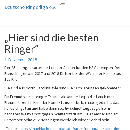
Deutsche Ringerliga e.V.
Toggle
Deutsche Ringerliga e.V.
navigation
„Hier sind die besten
„Hier
sind
Ringer“
die
besten
Ringer“
1. Dezember 2018
Der 25-Jährige startet seit dieser Saison für den KSV Ispringen. Der
Freistilringer war 2017 und 2018 Dritter bei der WM in der Klasse bis
125 Kilo.
Sie sind aus North Carolina. Wie sind Sie nach Ispringen gekommen?
Ein Freund vom Ispringer Trainer Alexander Leipold ist auch mein
Freund. Über ihn kam der Kontakt zustande. Ich habe gedacht, das
hört sich gut an und habe dann relativ schnell zugesagt. Beim
nächsten Wettkampf gegen Schifferstadt am 1. Dezember und am 8.
Dezember beim ASV Nendingen werde ich wieder dabei sein.
(Quelle:
https://muehlacker-tagblatt.de/sport/ringen/hier-sind-die-