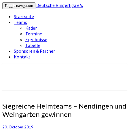
Deutsche Ringerliga e.V.
Toggle navigation
Startseite
Teams
Kader
Termine
Ergebnisse
Tabelle
Sponsoren & Partner
Kontakt
Deutsche Ringerliga e.V.
Siegreiche
Siegreiche Heimteams – Nendingen und
Heimteams
Weingarten gewinnen
–
Nendingen
und
20. Oktober 2019