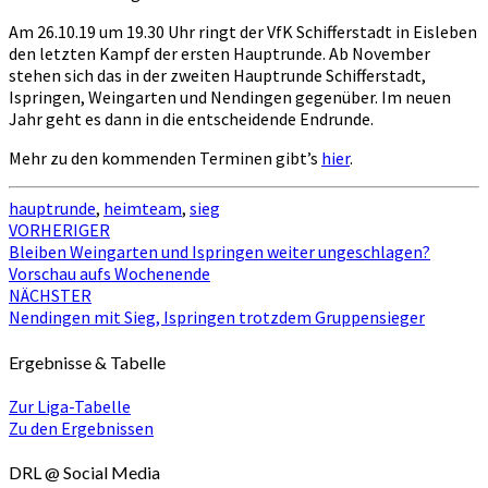
Am 26.10.19 um 19.30 Uhr ringt der VfK Schifferstadt in Eisleben
den letzten Kampf der ersten Hauptrunde. Ab November
stehen sich das in der zweiten Hauptrunde Schifferstadt,
Ispringen, Weingarten und Nendingen gegenüber. Im neuen
Jahr geht es dann in die entscheidende Endrunde.
Mehr zu den kommenden Terminen gibt’s
hier
.
hauptrunde
,
heimteam
,
sieg
Beitragsnavigation
VORHERIGER
Bleiben Weingarten und Ispringen weiter ungeschlagen?
Vorschau aufs Wochenende
NÄCHSTER
Nendingen mit Sieg, Ispringen trotzdem Gruppensieger
Ergebnisse & Tabelle
Zur Liga-Tabelle
Zu den Ergebnissen
DRL @ Social Media