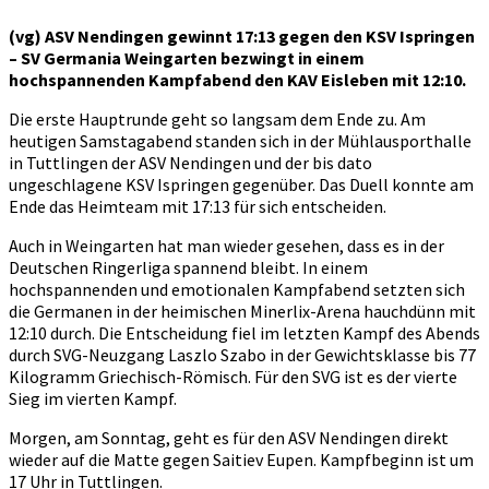
Weingarten
(vg) ASV Nendingen gewinnt 17:13 gegen den KSV Ispringen
gewinnen
– SV Germania Weingarten bezwingt in einem
hochspannenden Kampfabend den KAV Eisleben mit 12:10.
Die erste Hauptrunde geht so langsam dem Ende zu. Am
heutigen Samstagabend standen sich in der Mühlausporthalle
in Tuttlingen der ASV Nendingen und der bis dato
ungeschlagene KSV Ispringen gegenüber. Das Duell konnte am
Ende das Heimteam mit 17:13 für sich entscheiden.
Auch in Weingarten hat man wieder gesehen, dass es in der
Deutschen Ringerliga spannend bleibt. In einem
hochspannenden und emotionalen Kampfabend setzten sich
die Germanen in der heimischen Minerlix-Arena hauchdünn mit
12:10 durch. Die Entscheidung fiel im letzten Kampf des Abends
durch SVG-Neuzgang Laszlo Szabo in der Gewichtsklasse bis 77
Kilogramm Griechisch-Römisch. Für den SVG ist es der vierte
Sieg im vierten Kampf.
Morgen, am Sonntag, geht es für den ASV Nendingen direkt
wieder auf die Matte gegen Saitiev Eupen. Kampfbeginn ist um
17 Uhr in Tuttlingen.