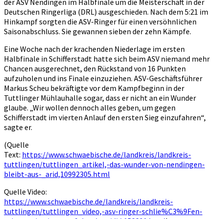
der ASV Nendingen im Halbfinale um die Meisterschaft in der
Deutschen Ringerliga (DRL) ausgeschieden. Nach dem 5:21 im
Hinkampf sorgten die ASV-Ringer für einen versöhnlichen
Saisonabschluss. Sie gewannen sieben der zehn Kämpfe.
Eine Woche nach der krachenden Niederlage im ersten
Halbfinale in Schifferstadt hatte sich beim ASV niemand mehr
Chancen ausgerechnet, den Rückstand von 16 Punkten
aufzuholen und ins Finale einzuziehen. ASV-Geschäftsführer
Markus Scheu bekräftigte vor dem Kampfbeginn in der
Tuttlinger Mühlauhalle sogar, dass er nicht an ein Wunder
glaube. „Wir wollen dennoch alles geben, um gegen
Schifferstadt im vierten Anlauf den ersten Sieg einzufahren“,
sagte er.
(Quelle
Text:
https://www.schwaebische.de/landkreis/landkreis-
tuttlingen/tuttlingen_artikel,-das-wunder-von-nendingen-
bleibt-aus-_arid,10992305.html
Quelle Video:
https://www.schwaebische.de/landkreis/landkreis-
tuttlingen/tuttlingen_video,-asv-ringer-schlie%C3%9Fen-