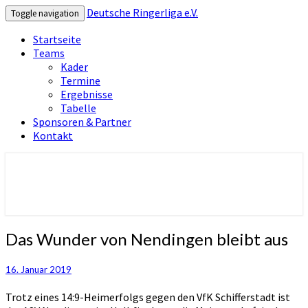
Deutsche Ringerliga e.V.
Toggle navigation
Startseite
Teams
Kader
Termine
Ergebnisse
Tabelle
Sponsoren & Partner
Kontakt
Deutsche Ringerliga e.V.
Das
Das Wunder von Nendingen bleibt aus
Wunder
von
16. Januar 2019
Nendingen
bleibt
Trotz eines 14:9-Heimerfolgs gegen den VfK Schifferstadt ist
aus