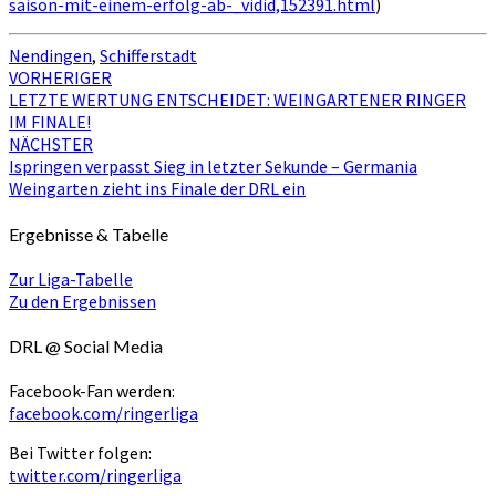
saison-mit-einem-erfolg-ab-_vidid,152391.html
)
Nendingen
,
Schifferstadt
Beitragsnavigation
VORHERIGER
LETZTE WERTUNG ENTSCHEIDET: WEINGARTENER RINGER
IM FINALE!
NÄCHSTER
Ispringen verpasst Sieg in letzter Sekunde – Germania
Weingarten zieht ins Finale der DRL ein
Ergebnisse & Tabelle
Zur Liga-Tabelle
Zu den Ergebnissen
DRL @ Social Media
Facebook-Fan werden:
facebook.com/ringerliga
Bei Twitter folgen:
twitter.com/ringerliga