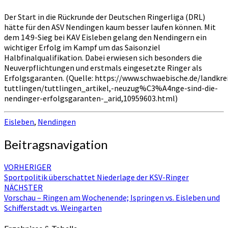
Der Start in die Rückrunde der Deutschen Ringerliga (DRL)
hätte für den ASV Nendingen kaum besser laufen können. Mit
dem 14:9-Sieg bei KAV Eisleben gelang den Nendingern ein
wichtiger Erfolg im Kampf um das Saisonziel
Halbfinalqualifikation. Dabei erwiesen sich besonders die
Neuverpflichtungen und erstmals eingesetzte Ringer als
Erfolgsgaranten. (Quelle: https://www.schwaebische.de/landkrei
tuttlingen/tuttlingen_artikel,-neuzug%C3%A4nge-sind-die-
nendinger-erfolgsgaranten-_arid,10959603.html)
Eisleben
,
Nendingen
Beitragsnavigation
VORHERIGER
Sportpolitik überschattet Niederlage der KSV-Ringer
NÄCHSTER
Vorschau – Ringen am Wochenende; Ispringen vs. Eisleben und
Schifferstadt vs. Weingarten