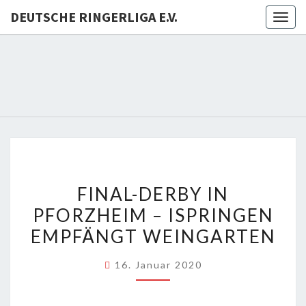
DEUTSCHE RINGERLIGA E.V.
Togg
navig
DEUTSC
RINGERL
E.V.
FINAL-
FINAL-DERBY IN
DERBY
PFORZHEIM – ISPRINGEN
IN
EMPFÄNGT WEINGARTEN
PFORZHEIM
–
16. Januar 2020
ISPRINGEN
EMPFÄNGT